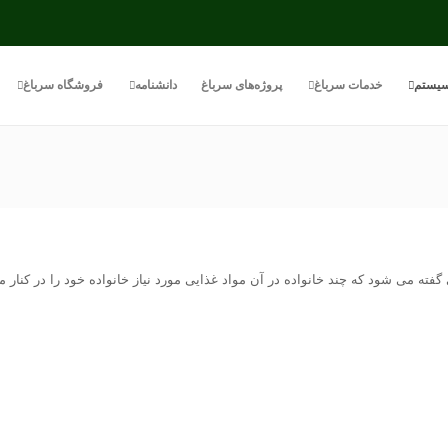
یستم
خدمات سرباغ
پروژه‌های سرباغ
دانشنامه
فروشگاه سرباغ
ا همان کامیونیتی گاردن (Community Garden) به زمینی گفته می شود که چند خانواده در آن مواد غذایی مورد نیا